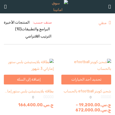
تسجيل الدخول
تسجيل
صنف حسب:
منقي
ادخل اسم المستخدم وكلمة المرور للدخول.
تحديد أحد الخيارات
إضافة إلى السلة
تذكرنى
شحن كوينز efootball بالحساب
بطاقة بلايستيشن بلس ستور إماراتي 3 شهور
تسجيل الدخول
0
0
كلمة مرور مفقودة؟
ج.س.
19,200.00
–
ج.س.
166,400.00
ج.س.
672,000.00