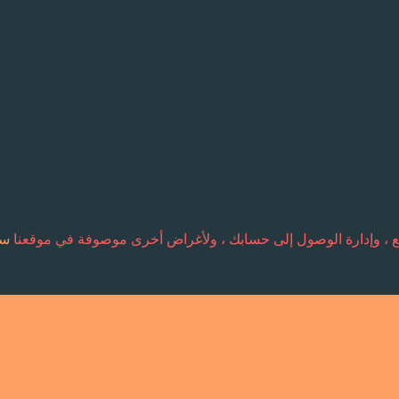
قع ، وإدارة الوصول إلى حسابك ، ولأغراض أخرى موصوفة في موقعنا
سي