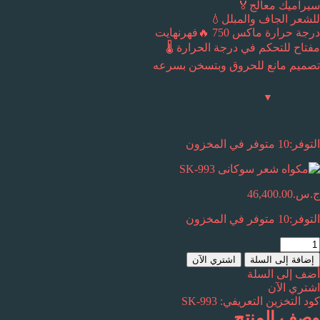
سيراميك معالج🏅
للشعر الجاف والمبلل💧
درجة حرارة ماكس 750 🔥فهرنهايت
مفتاح للتحكم في درجة الحرارة 🌡
تصميم مانع للحروق وبتسخن بسرعه
التوفر:
10 متوفر في المخزون
ج.س.
46,400.00
التوفر:
10 متوفر في المخزون
مية
كواه
إضافة إلى السلة
اشتري الآن
عر
أضف إلى السلة
وكانى
اشتري الآن
SK
كود التخزين التعريفي:
SK-993
99
وصف المنتج