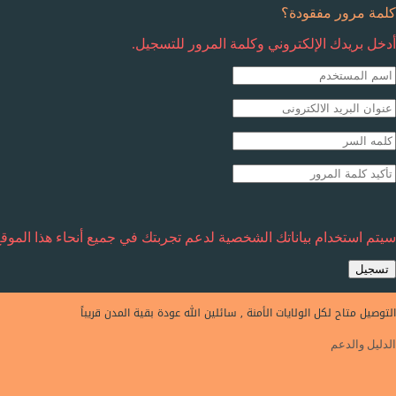
كلمة مرور مفقودة؟
أدخل بريدك الإلكتروني وكلمة المرور للتسجيل.
سيتم استخدام بياناتك الشخصية لدعم تجربتك في جميع أنحاء هذا المو
تسجيل
التوصيل متاح لكل الولايات الأمنة , سائلين الله عودة بقية المدن قريباً
الدليل والدعم