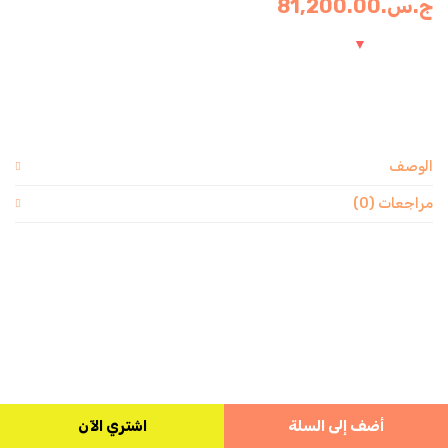
ج.س.
81,200.00
الوصف
مراجعات (0)
أضف إلى السلة
اشتري الآن