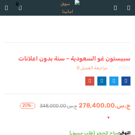
0
تسجيل الدخول
تسجيل
ادخل اسم المستخدم وكلمة المرور للدخول.
سبيستون غو السعودية – سنة بدون اعلانات
مراجعة العميل
0
تذكرنى
ج.س.
278,400.00
ج.س.
348,000.00
-20%
تسجيل الدخول
كلمة مرور مفقودة؟
التوفر:
متاح للحجز (طلب مسبق)