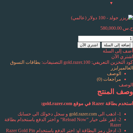
ج.س.
580,000.00
مية
يزر
إضافة إلى السلة
اشتري الآن
ولد
أضف إلى السلة
اشتري الآن
10
كود التخزين التعريفي:
gold‪.‬razer‪.‬100
التصنيفات:
بطاقات التسوق
ولار
العالمي
رايزر
عالمي)
الوصف
مراجعات (0)
الوصف
وصف المنتج
استخدم بطاقة Razer في موقع gold‪.‬razer‪.‬com:
1- اذهب الى
gold‪.‬razer‪.‬com
و سجل دخولك الى حسابك
2- انقر على خيار ‪”‬Reload Now‪”‬ و اختر الدفع باستخدام بطاقة
Razer
3- ادخل رمز البطاقة او: اختر الدفع باستخدام Razer Gold Pin