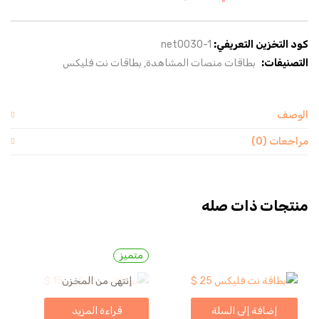
كود التخزين التعريفي:
net0030-1
التصنيفات:
بطاقات منصات المشاهدة
بطاقات نت فليكس
الوصف
مراجعات (0)
منتجات ذات صله
متميز
إنتهى من المخزن
إضافة إلى السلة
قراءة المزيد