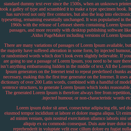
standard dummy text ever since the 1500s, when an unknown printer
took a galley of type and scrambled it to make a type specimen book.
It
has survived not only five centuries, but also the leap into electronic
typesetting, remaining essentially unchanged. It was popularised in the
1960s with the release of Letraset sheets containing Lorem Ipsum
passages, and more recently with desktop publishing software like
Aldus PageMaker including versions of Lorem Ipsum.
There are many variations of passages of Lorem Ipsum available, but
the majority have suffered alteration in some form, by injected humour,
or randomised words which don’t look even slightly believable. If you
are going to use a passage of Lorem Ipsum, you need to be sure there
isn’t anything embarrassing hidden in the middle of text. All the Lorem
Ipsum generators on the Internet tend to repeat predefined chunks as
necessary, making this the first true generator on the Internet. It uses a
dictionary of over 200 Latin words, combined with a handful of model
sentence structures, to generate Lorem Ipsum which looks reasonable.
The generated Lorem Ipsum is therefore always free from repetition,
injected humour, or non-characteristic words etc.
Lorem ipsum dolor sit amet, consectetur adipiscing elit, sed do
eiusmod tempor incididunt ut labore et dolore magna aliqua. Ut enim
ad minim veniam, quis nostrud exercitation ullamco laboris nisi ut
aliquip ex ea commodo consequat. Duis aute irure dolor in
reprehenderit in voluptate velit esse cillum dolore eu fugiat nulla